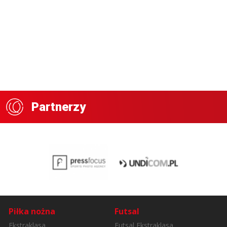
Partnerzy
Piłka nożna
Futsal
Ekstraklasa
Futsal Ekstraklasa