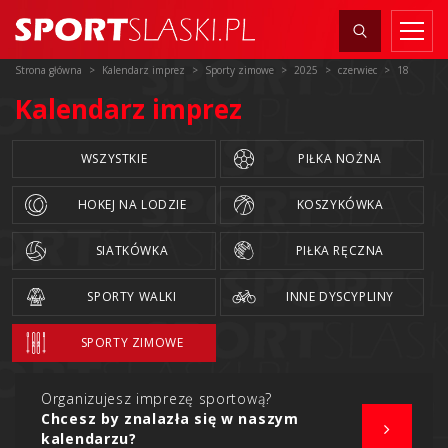
Strona główna
Kalendarz imprez
Sporty zimowe
2025
czerwiec
18
Kalendarz imprez
WSZYSTKIE
PIŁKA NOŻNA
HOKEJ NA LODZIE
KOSZYKÓWKA
SIATKÓWKA
PIŁKA RĘCZNA
SPORTY WALKI
INNE DYSCYPLINY
SPORTY ZIMOWE
Organizujesz imprezę sportową?
Chcesz by znalazła się w naszym
kalendarzu?