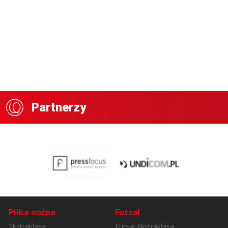
Partnerzy
Piłka nożna
Futsal
Ekstraklasa
Futsal Ekstraklasa