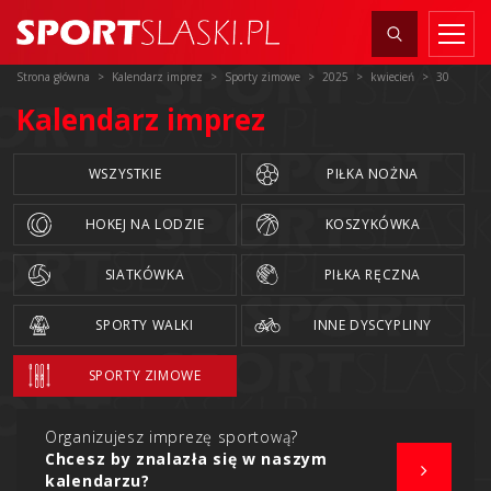
Strona główna
Kalendarz imprez
Sporty zimowe
2025
kwiecień
30
Kalendarz imprez
WSZYSTKIE
PIŁKA NOŻNA
HOKEJ NA LODZIE
KOSZYKÓWKA
SIATKÓWKA
PIŁKA RĘCZNA
SPORTY WALKI
INNE DYSCYPLINY
SPORTY ZIMOWE
Organizujesz imprezę sportową?
Chcesz by znalazła się w naszym
kalendarzu?