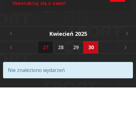
Skontaktuj się z nami!
Kwiecień 2025
4
25
26
27
28
29
30
Nie znaleziono wydarzeń