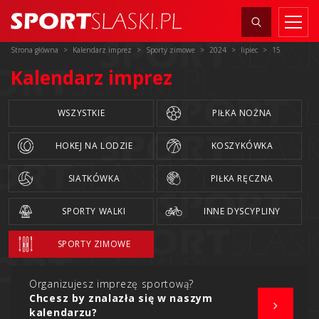
Strona główna
Kalendarz imprez
Sporty zimowe
2024
lipiec
15
Kalendarz imprez
WSZYSTKIE
PIŁKA NOŻNA
HOKEJ NA LODZIE
KOSZYKÓWKA
SIATKÓWKA
PIŁKA RĘCZNA
SPORTY WALKI
INNE DYSCYPLINY
SPORTY ZIMOWE
Organizujesz imprezę sportową?
Chcesz by znalazła się w naszym
kalendarzu?