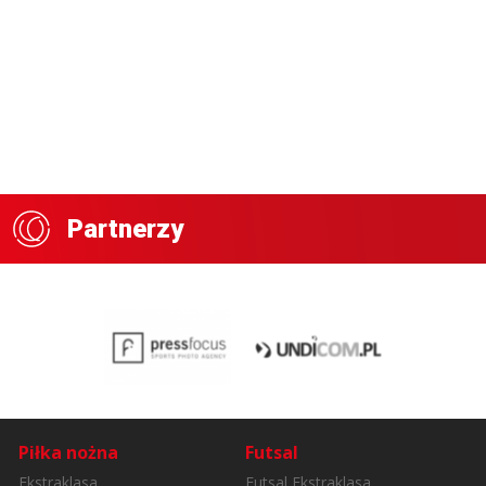
Partnerzy
Piłka nożna
Futsal
Ekstraklasa
Futsal Ekstraklasa