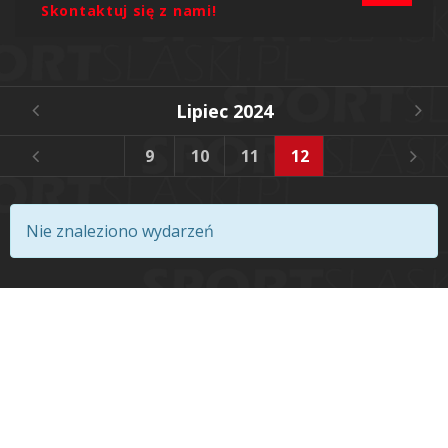
Skontaktuj się z nami!
Lipiec 2024
6
7
8
9
10
11
12
13
14
Nie znaleziono wydarzeń