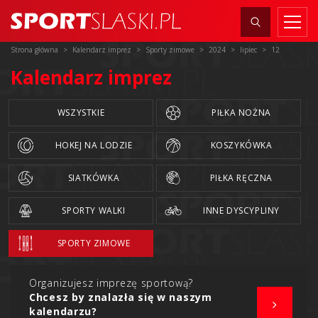
Strona główna
Kalendarz imprez
Sporty zimowe
2024
lipiec
12
Kalendarz imprez
WSZYSTKIE
PIŁKA NOŻNA
HOKEJ NA LODZIE
KOSZYKÓWKA
SIATKÓWKA
PIŁKA RĘCZNA
SPORTY WALKI
INNE DYSCYPLINY
SPORTY ZIMOWE
Organizujesz imprezę sportową?
Chcesz by znalazła się w naszym
kalendarzu?