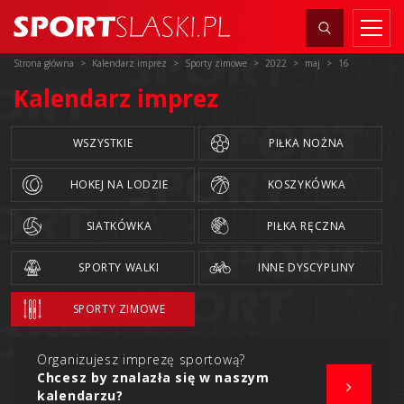
Strona główna
Kalendarz imprez
Sporty zimowe
2022
maj
16
Kalendarz imprez
WSZYSTKIE
PIŁKA NOŻNA
HOKEJ NA LODZIE
KOSZYKÓWKA
SIATKÓWKA
PIŁKA RĘCZNA
SPORTY WALKI
INNE DYSCYPLINY
SPORTY ZIMOWE
Organizujesz imprezę sportową?
Chcesz by znalazła się w naszym
kalendarzu?