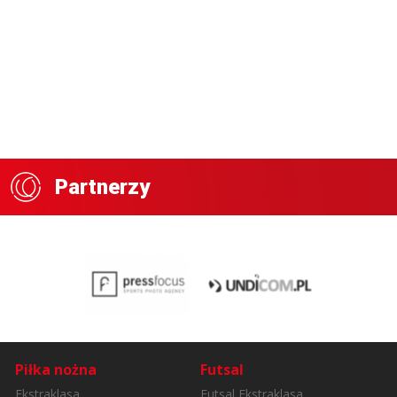
Partnerzy
Piłka nożna
Futsal
Ekstraklasa
Futsal Ekstraklasa