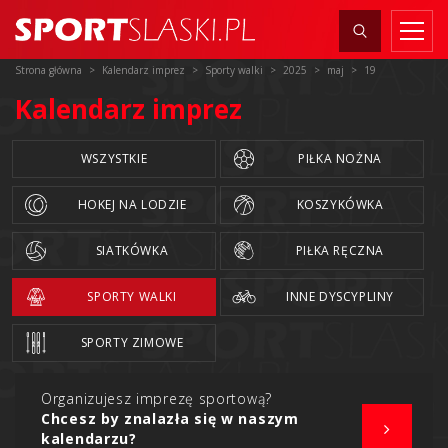
Strona główna
Kalendarz imprez
Sporty walki
2025
maj
19
Kalendarz imprez
WSZYSTKIE
PIŁKA NOŻNA
HOKEJ NA LODZIE
KOSZYKÓWKA
SIATKÓWKA
PIŁKA RĘCZNA
SPORTY WALKI
INNE DYSCYPLINY
SPORTY ZIMOWE
Organizujesz imprezę sportową?
Chcesz by znalazła się w naszym
kalendarzu?