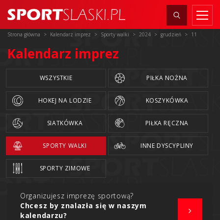
Strona główna
Kalendarz imprez
Sporty walki
2024
grudzień
11
Kalendarz imprez
WSZYSTKIE
PIŁKA NOŻNA
HOKEJ NA LODZIE
KOSZYKÓWKA
SIATKÓWKA
PIŁKA RĘCZNA
SPORTY WALKI
INNE DYSCYPLINY
SPORTY ZIMOWE
Organizujesz imprezę sportową?
Chcesz by znalazła się w naszym
kalendarzu?