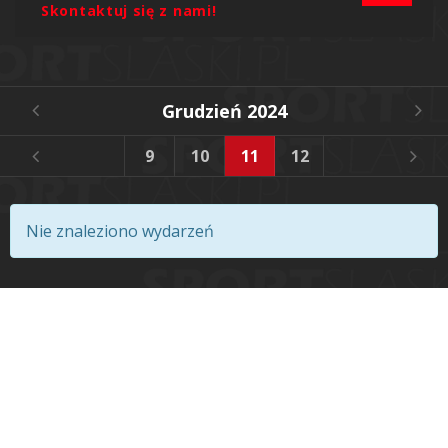
Skontaktuj się z nami!
Grudzień 2024
6
7
8
9
10
11
12
13
14
Nie znaleziono wydarzeń