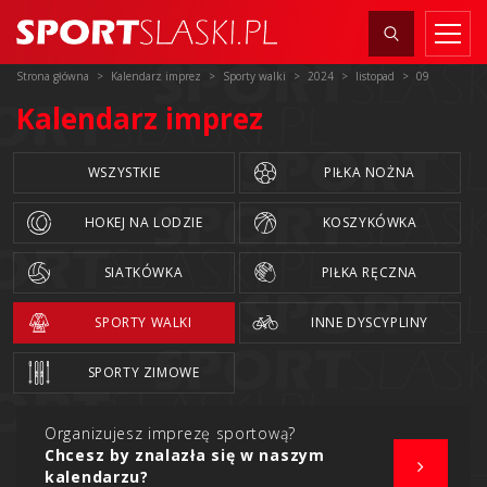
Strona główna
Kalendarz imprez
Sporty walki
2024
listopad
09
Kalendarz imprez
WSZYSTKIE
PIŁKA NOŻNA
HOKEJ NA LODZIE
KOSZYKÓWKA
SIATKÓWKA
PIŁKA RĘCZNA
SPORTY WALKI
INNE DYSCYPLINY
SPORTY ZIMOWE
Organizujesz imprezę sportową?
Chcesz by znalazła się w naszym
kalendarzu?