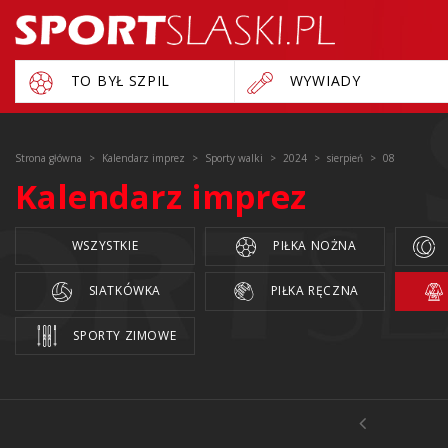
TO BYŁ SZPIL
WYWIADY
Strona główna
Kalendarz imprez
Sporty walki
2024
sierpień
08
Kalendarz imprez
WSZYSTKIE
PIŁKA NOŻNA
SIATKÓWKA
PIŁKA RĘCZNA
SPORTY ZIMOWE