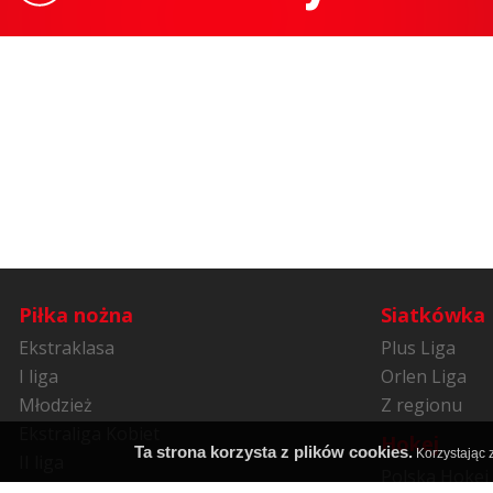
Piłka nożna
Siatkówka
Ekstraklasa
Plus Liga
I liga
Orlen Liga
Młodzież
Z regionu
Ekstraliga Kobiet
Hokej
Ta strona korzysta z plików cookies.
Korzystając z
II liga
Polska Hokej 
Niższe ligi