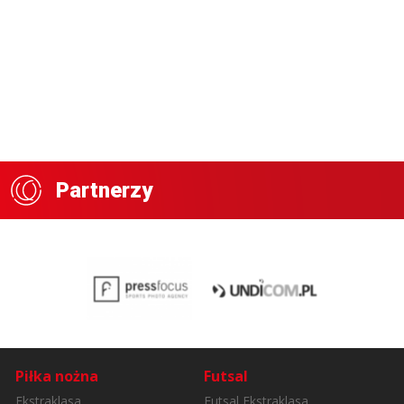
Partnerzy
Piłka nożna
Futsal
Ekstraklasa
Futsal Ekstraklasa