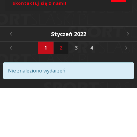
Skontaktuj się z nami!
Styczeń 2022
1
2
3
4
5
6
Nie znaleziono wydarzeń