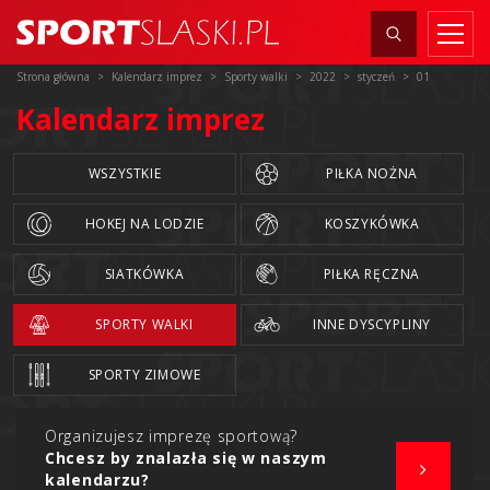
Strona główna
Kalendarz imprez
Sporty walki
2022
styczeń
01
Kalendarz imprez
WSZYSTKIE
PIŁKA NOŻNA
HOKEJ NA LODZIE
KOSZYKÓWKA
SIATKÓWKA
PIŁKA RĘCZNA
SPORTY WALKI
INNE DYSCYPLINY
SPORTY ZIMOWE
Organizujesz imprezę sportową?
Chcesz by znalazła się w naszym
kalendarzu?