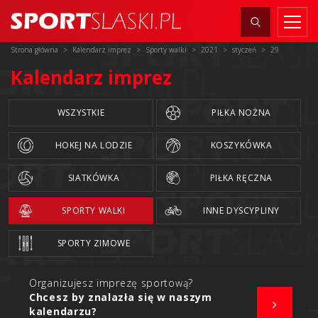
Strona główna
Kalendarz imprez
Sporty walki
2021
styczeń
29
Kalendarz imprez
WSZYSTKIE
PIŁKA NOŻNA
HOKEJ NA LODZIE
KOSZYKÓWKA
SIATKÓWKA
PIŁKA RĘCZNA
SPORTY WALKI
INNE DYSCYPLINY
SPORTY ZIMOWE
Organizujesz imprezę sportową?
Chcesz by znalazła się w naszym
kalendarzu?