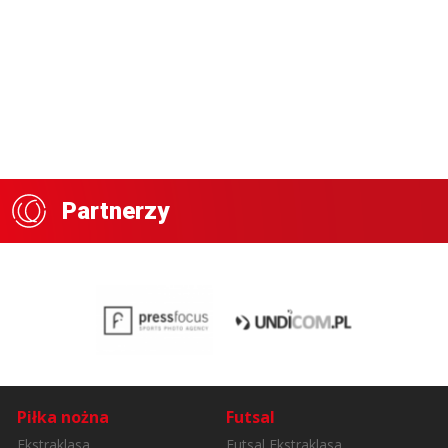
Partnerzy
Piłka nożna
Futsal
Ekstraklasa
Futsal Ekstraklasa