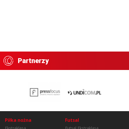
Partnerzy
Piłka nożna
Futsal
Ekstraklasa
Futsal Ekstraklasa