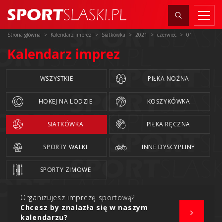
Strona główna
Kalendarz imprez
Siatkówka
2021
czerwiec
01
Kalendarz imprez
WSZYSTKIE
PIŁKA NOŻNA
HOKEJ NA LODZIE
KOSZYKÓWKA
SIATKÓWKA
PIŁKA RĘCZNA
SPORTY WALKI
INNE DYSCYPLINY
SPORTY ZIMOWE
Organizujesz imprezę sportową?
Chcesz by znalazła się w naszym
kalendarzu?