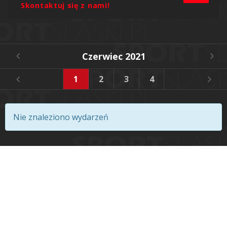
Skontaktuj się z nami!
Czerwiec 2021
1
2
3
4
5
6
Nie znaleziono wydarzeń