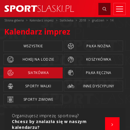
Strona główna
Kalendarz imprez
Siatkówka
2018
grudzień
14
Kalendarz imprez
WSZYSTKIE
PIŁKA NOŻNA
HOKEJ NA LODZIE
KOSZYKÓWKA
SIATKÓWKA
PIŁKA RĘCZNA
SPORTY WALKI
INNE DYSCYPLINY
SPORTY ZIMOWE
Organizujesz imprezę sportową?
Chcesz by znalazła się w naszym
kalendarzu?