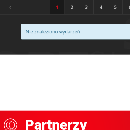
1
2
3
4
5
Nie znaleziono wydarzeń
Partnerzy