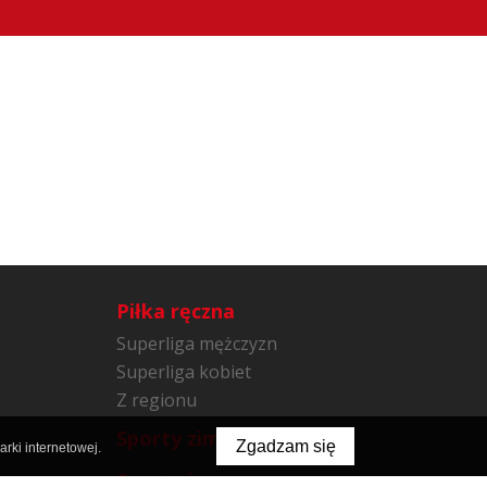
Piłka ręczna
Superliga mężczyzn
Superliga kobiet
Z regionu
Sporty zimowe
Zgadzam się
rki internetowej.
Sporty inne