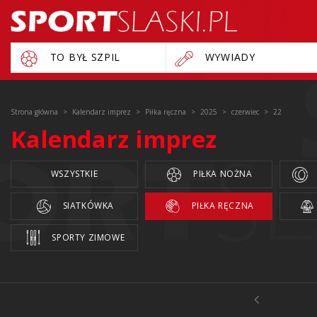
TO BYŁ SZPIL
WYWIADY
Strona główna
Kalendarz imprez
Piłka ręczna
2025
czerwiec
22
Kalendarz imprez
WSZYSTKIE
PIŁKA NOŻNA
SIATKÓWKA
PIŁKA RĘCZNA
SPORTY ZIMOWE