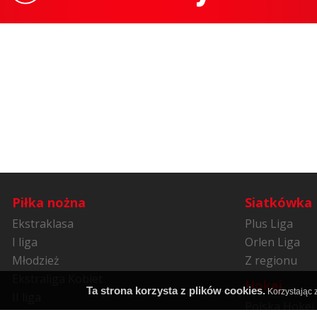
Piłka nożna
Siatkówka
Ekstraklasa
Plus Liga
I liga
Orlen Liga
Młodzież
Z regionu
Ekstraliga Kobiet
Hokej
Ta strona korzysta z plików cookies.
Korzystając z
II liga
Polska Hokej 
Niższe ligi