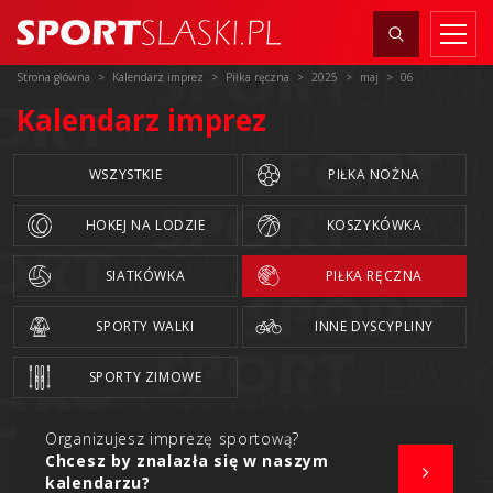
Strona główna
Kalendarz imprez
Piłka ręczna
2025
maj
06
Kalendarz imprez
WSZYSTKIE
PIŁKA NOŻNA
HOKEJ NA LODZIE
KOSZYKÓWKA
SIATKÓWKA
PIŁKA RĘCZNA
SPORTY WALKI
INNE DYSCYPLINY
SPORTY ZIMOWE
Organizujesz imprezę sportową?
Chcesz by znalazła się w naszym
kalendarzu?