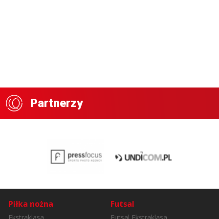
Partnerzy
Piłka nożna
Futsal
Ekstraklasa
Futsal Ekstraklasa