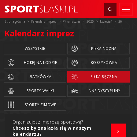
Strona główna
Kalendarz imprez
Piłka ręczna
2025
kwiecień
26
Kalendarz imprez
WSZYSTKIE
PIŁKA NOŻNA
HOKEJ NA LODZIE
KOSZYKÓWKA
SIATKÓWKA
PIŁKA RĘCZNA
SPORTY WALKI
INNE DYSCYPLINY
SPORTY ZIMOWE
Organizujesz imprezę sportową?
Chcesz by znalazła się w naszym
kalendarzu?