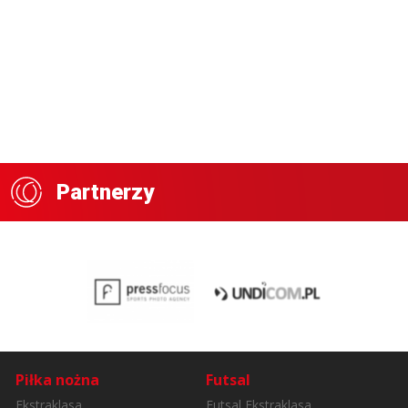
Partnerzy
Piłka nożna
Futsal
Ekstraklasa
Futsal Ekstraklasa