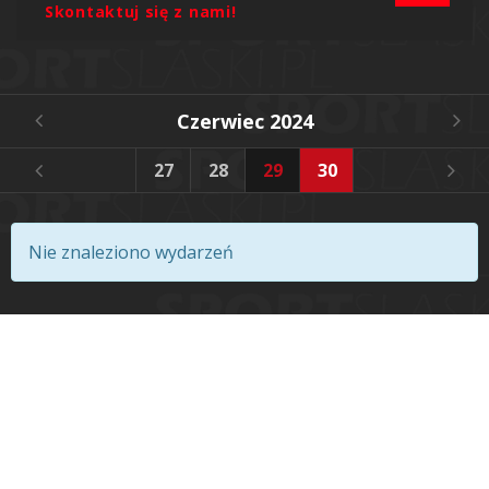
Skontaktuj się z nami!
Czerwiec 2024
4
25
26
27
28
29
30
Nie znaleziono wydarzeń