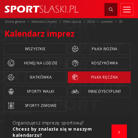
Strona główna
Kalendarz imprez
Piłka ręczna
2024
czerwiec
30
Kalendarz imprez
WSZYSTKIE
PIŁKA NOŻNA
HOKEJ NA LODZIE
KOSZYKÓWKA
SIATKÓWKA
PIŁKA RĘCZNA
SPORTY WALKI
INNE DYSCYPLINY
SPORTY ZIMOWE
Organizujesz imprezę sportową?
Chcesz by znalazła się w naszym
kalendarzu?