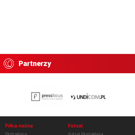
Partnerzy
Piłka nożna
Futsal
Ekstraklasa
Futsal Ekstraklasa