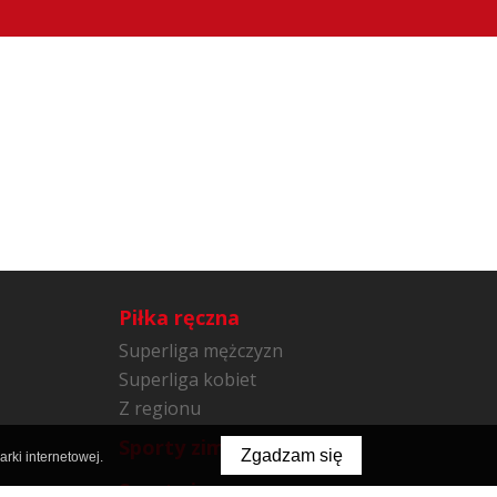
Piłka ręczna
Superliga mężczyzn
Superliga kobiet
Z regionu
Sporty zimowe
Zgadzam się
rki internetowej.
Sporty inne