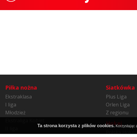
Piłka nożna
Siatkówka
Ekstraklasa
Plus Liga
I liga
Orlen Liga
Młodzież
Z regionu
Ekstraliga Kobiet
Hokej
Ta strona korzysta z plików cookies.
Korzystając z
II liga
Polska Hokej 
Niższe ligi