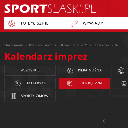
TO BYŁ SZPIL
WYWIADY
Strona główna
Kalendarz imprez
Piłka ręczna
2021
październik
02
Kalendarz imprez
WSZYSTKIE
PIŁKA NOŻNA
SIATKÓWKA
PIŁKA RĘCZNA
SPORTY ZIMOWE