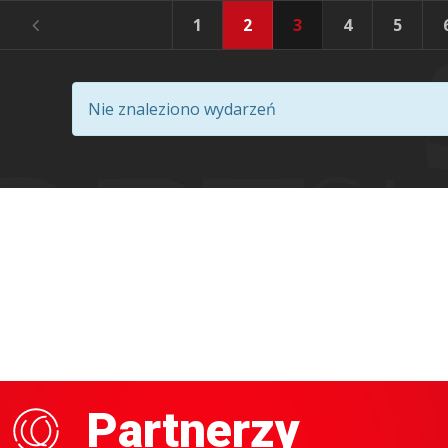
1
2
3
4
5
Nie znaleziono wydarzeń
Partnerzy