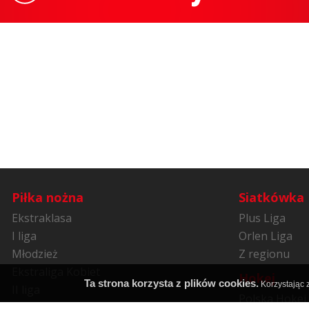
Piłka nożna
Siatkówka
Ekstraklasa
Plus Liga
I liga
Orlen Liga
Młodzież
Z regionu
Ekstraliga Kobiet
Hokej
Ta strona korzysta z plików cookies.
Korzystając z
II liga
Polska Hokej 
Niższe ligi