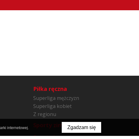
Piłka ręczna
Superliga mężczyzn
Superliga kobiet
Z regionu
Sporty zimowe
Zgadzam się
rki internetowej.
Sporty inne