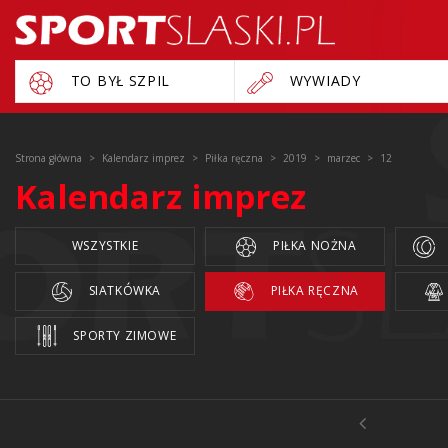
TO BYŁ SZPIL
WYWIADY
Strona główna
Kalendarz imprez
Piłka ręczna
2019
marzec
12
Kalendarz imprez
WSZYSTKIE
PIŁKA NOŻNA
SIATKÓWKA
PIŁKA RĘCZNA
SPORTY ZIMOWE