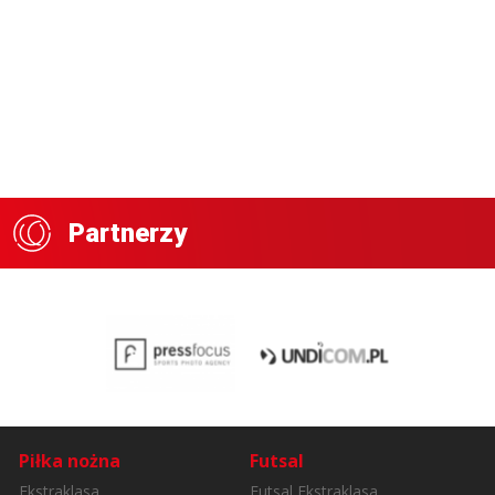
Partnerzy
Piłka nożna
Futsal
Ekstraklasa
Futsal Ekstraklasa