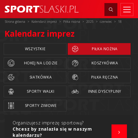
Strona główna
Kalendarz imprez
Piłka nożna
2025
czerwiec
18
Kalendarz imprez
WSZYSTKIE
PIŁKA NOŻNA
HOKEJ NA LODZIE
KOSZYKÓWKA
SIATKÓWKA
PIŁKA RĘCZNA
SPORTY WALKI
INNE DYSCYPLINY
SPORTY ZIMOWE
Organizujesz imprezę sportową?
Chcesz by znalazła się w naszym
kalendarzu?