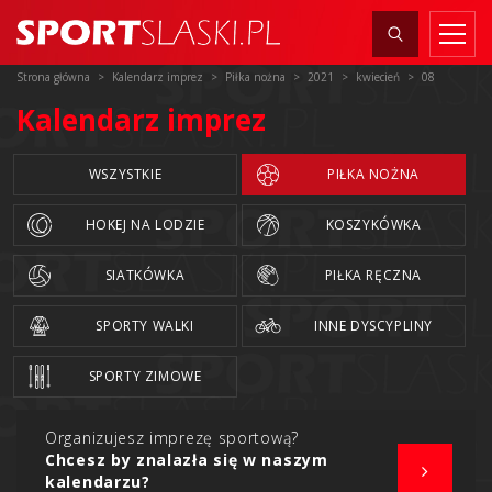
Strona główna
Kalendarz imprez
Piłka nożna
2021
kwiecień
08
Kalendarz imprez
WSZYSTKIE
PIŁKA NOŻNA
HOKEJ NA LODZIE
KOSZYKÓWKA
SIATKÓWKA
PIŁKA RĘCZNA
SPORTY WALKI
INNE DYSCYPLINY
SPORTY ZIMOWE
Organizujesz imprezę sportową?
Chcesz by znalazła się w naszym
kalendarzu?