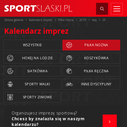
Strona główna
Kalendarz imprez
Piłka nożna
2019
maj
25
Kalendarz imprez
WSZYSTKIE
PIŁKA NOŻNA
HOKEJ NA LODZIE
KOSZYKÓWKA
SIATKÓWKA
PIŁKA RĘCZNA
SPORTY WALKI
INNE DYSCYPLINY
SPORTY ZIMOWE
Organizujesz imprezę sportową?
Chcesz by znalazła się w naszym
kalendarzu?