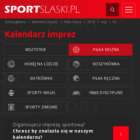
Strona główna
Kalendarz imprez
Piłka nożna
2019
maj
03
Kalendarz imprez
WSZYSTKIE
PIŁKA NOŻNA
HOKEJ NA LODZIE
KOSZYKÓWKA
SIATKÓWKA
PIŁKA RĘCZNA
SPORTY WALKI
INNE DYSCYPLINY
SPORTY ZIMOWE
Organizujesz imprezę sportową?
Chcesz by znalazła się w naszym
kalendarzu?