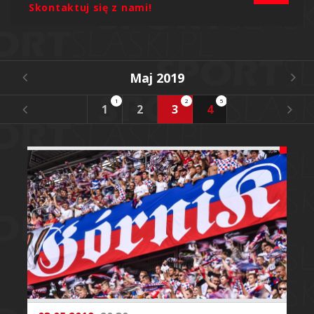
Skontaktuj się z nami!
Maj 2019
1
2
5
2
1
2
3
4
5
6