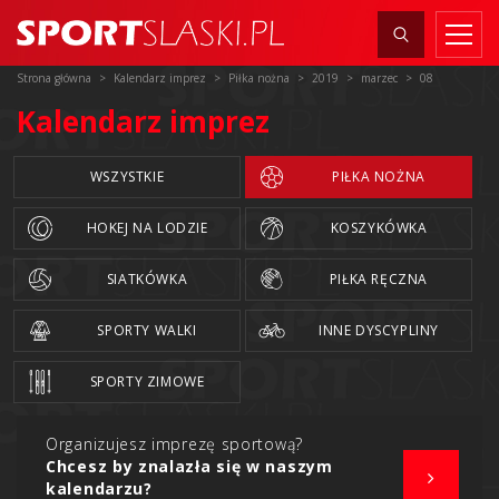
Strona główna
Kalendarz imprez
Piłka nożna
2019
marzec
08
Kalendarz imprez
WSZYSTKIE
PIŁKA NOŻNA
HOKEJ NA LODZIE
KOSZYKÓWKA
SIATKÓWKA
PIŁKA RĘCZNA
SPORTY WALKI
INNE DYSCYPLINY
SPORTY ZIMOWE
Organizujesz imprezę sportową?
Chcesz by znalazła się w naszym
kalendarzu?