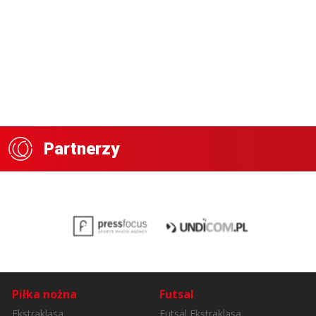
Partnerzy
Piłka nożna
Futsal
Ekstraklasa
Futsal Ekstraklasa