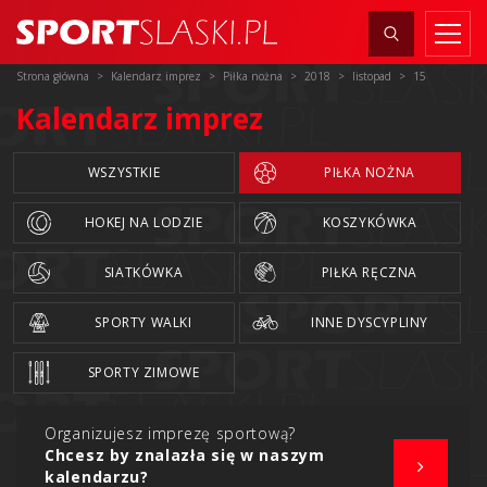
Strona główna
Kalendarz imprez
Piłka nożna
2018
listopad
15
Kalendarz imprez
WSZYSTKIE
PIŁKA NOŻNA
HOKEJ NA LODZIE
KOSZYKÓWKA
SIATKÓWKA
PIŁKA RĘCZNA
SPORTY WALKI
INNE DYSCYPLINY
SPORTY ZIMOWE
Organizujesz imprezę sportową?
Chcesz by znalazła się w naszym
kalendarzu?