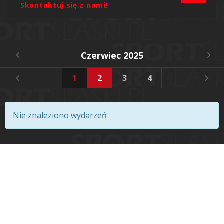
Skontaktuj się z nami!
Czerwiec 2025
1
2
3
4
5
6
Nie znaleziono wydarzeń