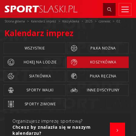
Strona główna
Kalendarz imprez
Koszykówka
2025
czerwiec
02
Kalendarz imprez
WSZYSTKIE
PIŁKA NOŻNA
HOKEJ NA LODZIE
KOSZYKÓWKA
SIATKÓWKA
PIŁKA RĘCZNA
SPORTY WALKI
INNE DYSCYPLINY
SPORTY ZIMOWE
Organizujesz imprezę sportową?
Chcesz by znalazła się w naszym
kalendarzu?