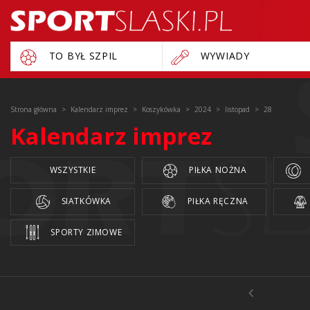
TO BYŁ SZPIL
WYWIADY
Strona główna
Kalendarz imprez
Koszykówka
2024
listopad
28
Kalendarz imprez
WSZYSTKIE
PIŁKA NOŻNA
SIATKÓWKA
PIŁKA RĘCZNA
SPORTY ZIMOWE