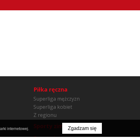
Piłka ręczna
Superliga mężczyzn
Superliga kobiet
Z regionu
Sporty zimowe
Zgadzam się
rki internetowej.
Sporty inne