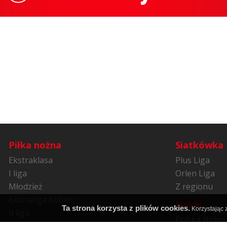
Piłka nożna
Siatkówka
Ekstraklasa
Plus Liga
I liga
Orlen Liga
Młodzież
Z regionu
Ekstraliga Kobiet
Hokej
Ta strona korzysta z plików cookies.
Korzystając z
II liga
Polska Hokej 
Niższe ligi