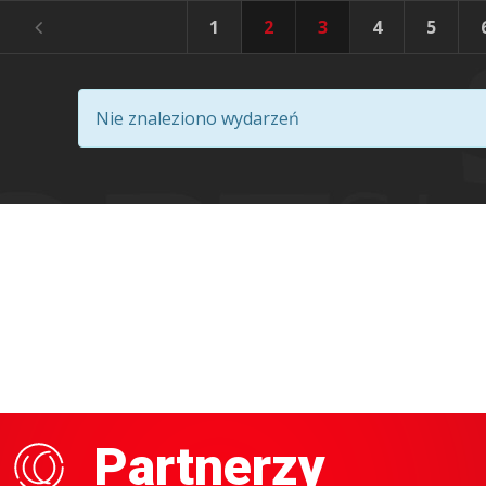
1
2
3
4
5
Nie znaleziono wydarzeń
Partnerzy