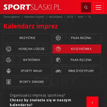
Strona główna
Kalendarz imprez
Koszykówka
2024
lipiec
16
Kalendarz imprez
WSZYSTKIE
PIŁKA NOŻNA
HOKEJ NA LODZIE
KOSZYKÓWKA
SIATKÓWKA
PIŁKA RĘCZNA
SPORTY WALKI
INNE DYSCYPLINY
SPORTY ZIMOWE
Organizujesz imprezę sportową?
Chcesz by znalazła się w naszym
kalendarzu?