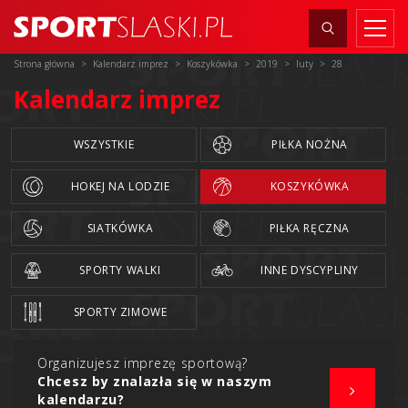
Strona główna
Kalendarz imprez
Koszykówka
2019
luty
28
Kalendarz imprez
WSZYSTKIE
PIŁKA NOŻNA
HOKEJ NA LODZIE
KOSZYKÓWKA
SIATKÓWKA
PIŁKA RĘCZNA
SPORTY WALKI
INNE DYSCYPLINY
SPORTY ZIMOWE
Organizujesz imprezę sportową?
Chcesz by znalazła się w naszym
kalendarzu?