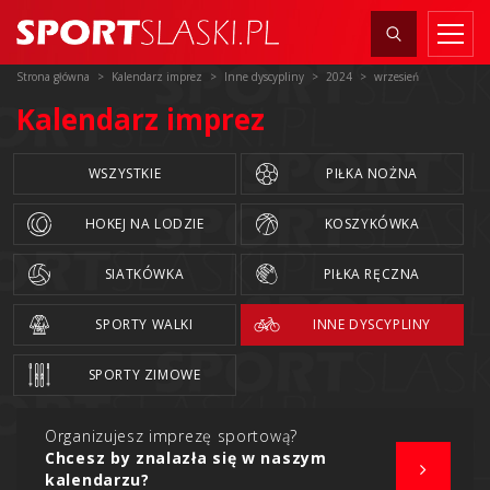
Strona główna
Kalendarz imprez
Inne dyscypliny
2024
wrzesień
Kalendarz imprez
WSZYSTKIE
PIŁKA NOŻNA
HOKEJ NA LODZIE
KOSZYKÓWKA
SIATKÓWKA
PIŁKA RĘCZNA
SPORTY WALKI
INNE DYSCYPLINY
SPORTY ZIMOWE
Organizujesz imprezę sportową?
Chcesz by znalazła się w naszym
kalendarzu?