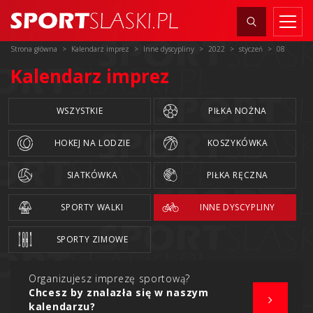
Strona główna
Kalendarz imprez
Inne dyscypliny
2022
styczeń
08
Kalendarz imprez
WSZYSTKIE
PIŁKA NOŻNA
HOKEJ NA LODZIE
KOSZYKÓWKA
SIATKÓWKA
PIŁKA RĘCZNA
SPORTY WALKI
INNE DYSCYPLINY
SPORTY ZIMOWE
Organizujesz imprezę sportową?
Chcesz by znalazła się w naszym
kalendarzu?