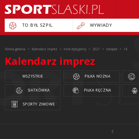
TO BYŁ SZPIL
WYWIADY
Strona główna
Kalendarz imprez
Inne dyscypliny
2021
listopad
14
Kalendarz imprez
WSZYSTKIE
PIŁKA NOŻNA
SIATKÓWKA
PIŁKA RĘCZNA
SPORTY ZIMOWE