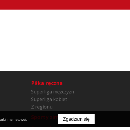
Piłka ręczna
Superliga mężczyzn
Superliga kobiet
Z regionu
Sporty zimowe
Zgadzam się
rki internetowej.
Sporty inne