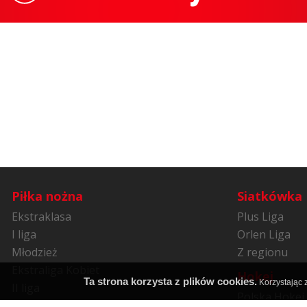
Piłka nożna
Siatkówka
Ekstraklasa
Plus Liga
I liga
Orlen Liga
Młodzież
Z regionu
Ekstraliga Kobiet
Hokej
Ta strona korzysta z plików cookies.
Korzystając z
II liga
Polska Hokej 
Niższe ligi