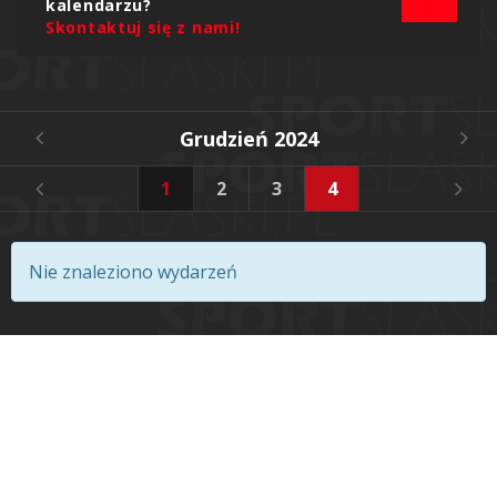
kalendarzu?
Skontaktuj się z nami!
Grudzień 2024
1
2
3
4
5
6
Nie znaleziono wydarzeń