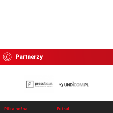
Partnerzy
Piłka nożna
Futsal