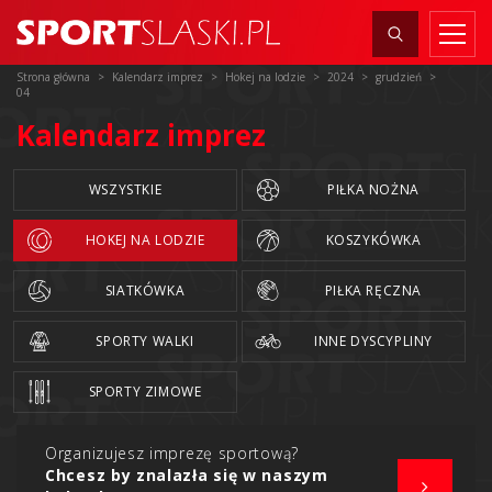
Strona główna
Kalendarz imprez
Hokej na lodzie
2024
grudzień
04
Kalendarz imprez
WSZYSTKIE
PIŁKA NOŻNA
HOKEJ NA LODZIE
KOSZYKÓWKA
SIATKÓWKA
PIŁKA RĘCZNA
SPORTY WALKI
INNE DYSCYPLINY
SPORTY ZIMOWE
Organizujesz imprezę sportową?
Chcesz by znalazła się w naszym