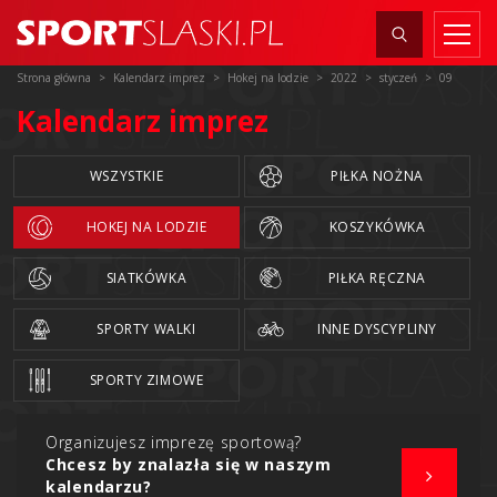
Strona główna
Kalendarz imprez
Hokej na lodzie
2022
styczeń
09
Kalendarz imprez
WSZYSTKIE
PIŁKA NOŻNA
HOKEJ NA LODZIE
KOSZYKÓWKA
SIATKÓWKA
PIŁKA RĘCZNA
SPORTY WALKI
INNE DYSCYPLINY
SPORTY ZIMOWE
Organizujesz imprezę sportową?
Chcesz by znalazła się w naszym
kalendarzu?