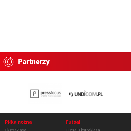
Partnerzy
Piłka nożna
Futsal
Ekstraklasa
Futsal Ekstraklasa