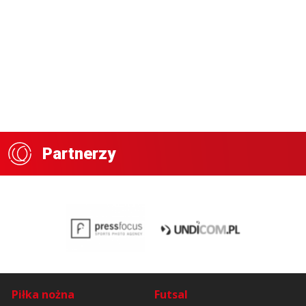
Partnerzy
Piłka nożna
Futsal