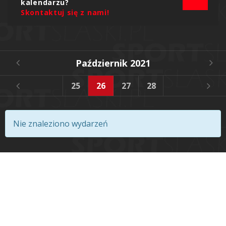
kalendarzu?
Skontaktuj się z nami!
Październik 2021
2
23
24
25
26
27
28
29
30
Nie znaleziono wydarzeń