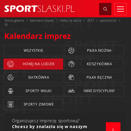
Strona główna
Kalendarz imprez
Hokej na lodzie
2021
październik
26
Kalendarz imprez
WSZYSTKIE
PIŁKA NOŻNA
HOKEJ NA LODZIE
KOSZYKÓWKA
SIATKÓWKA
PIŁKA RĘCZNA
SPORTY WALKI
INNE DYSCYPLINY
SPORTY ZIMOWE
Organizujesz imprezę sportową?
Chcesz by znalazła się w naszym