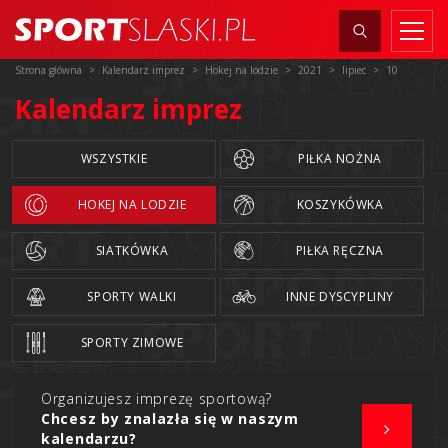
Strona główna
Kalendarz imprez
Hokej na lodzie
2021
lipiec
10
Kalendarz imprez
WSZYSTKIE
PIŁKA NOŻNA
HOKEJ NA LODZIE
KOSZYKÓWKA
SIATKÓWKA
PIŁKA RĘCZNA
SPORTY WALKI
INNE DYSCYPLINY
SPORTY ZIMOWE
Organizujesz imprezę sportową?
Chcesz by znalazła się w naszym
kalendarzu?