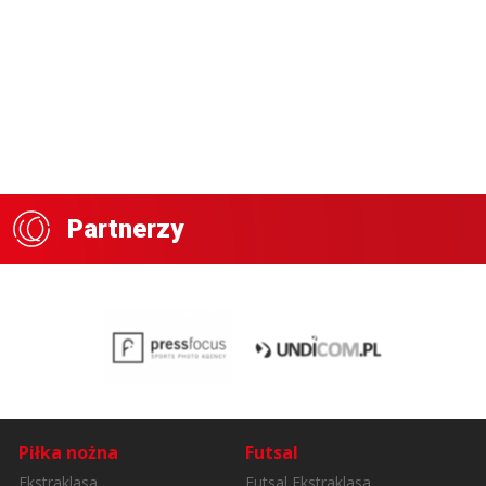
Partnerzy
Piłka nożna
Futsal
Ekstraklasa
Futsal Ekstraklasa