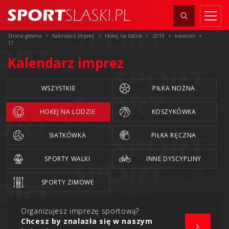
Strona główna
Kalendarz imprez
Hokej na lodzie
2019
kwiecień
17
Kalendarz imprez
WSZYSTKIE
PIŁKA NOŻNA
HOKEJ NA LODZIE
KOSZYKÓWKA
SIATKÓWKA
PIŁKA RĘCZNA
SPORTY WALKI
INNE DYSCYPLINY
SPORTY ZIMOWE
Organizujesz imprezę sportową?
Chcesz by znalazła się w naszym