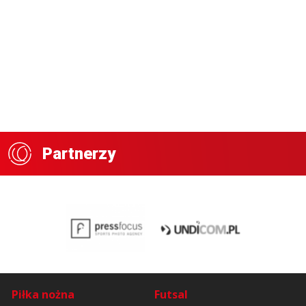
Partnerzy
Piłka nożna
Futsal