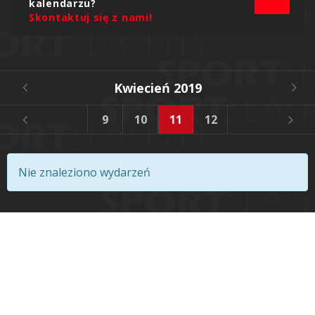
kalendarzu?
Skontaktuj się z nami!
Kwiecień 2019
6
7
8
9
10
11
12
13
14
Nie znaleziono wydarzeń