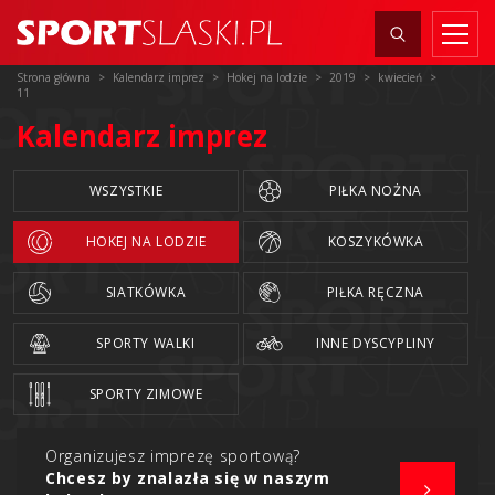
Strona główna
Kalendarz imprez
Hokej na lodzie
2019
kwiecień
11
Kalendarz imprez
WSZYSTKIE
PIŁKA NOŻNA
HOKEJ NA LODZIE
KOSZYKÓWKA
SIATKÓWKA
PIŁKA RĘCZNA
SPORTY WALKI
INNE DYSCYPLINY
SPORTY ZIMOWE
Organizujesz imprezę sportową?
Chcesz by znalazła się w naszym