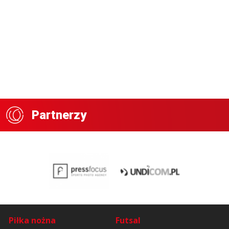
Partnerzy
Piłka nożna
Futsal