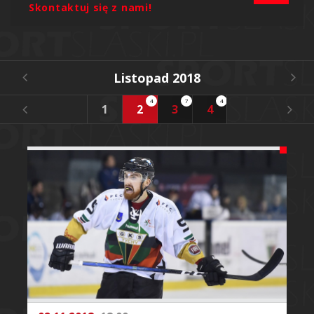
Skontaktuj się z nami!
Listopad 2018
4
7
4
1
2
3
4
5
6