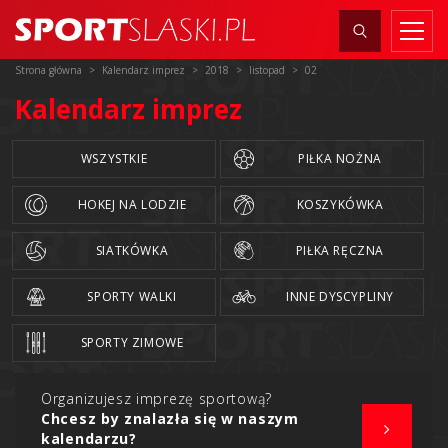
Strona główna
Kalendarz imprez
2018
listopad
02
Kalendarz imprez
WSZYSTKIE
PIŁKA NOŻNA
HOKEJ NA LODZIE
KOSZYKÓWKA
SIATKÓWKA
PIŁKA RĘCZNA
SPORTY WALKI
INNE DYSCYPLINY
SPORTY ZIMOWE
Organizujesz imprezę sportową?
Chcesz by znalazła się w naszym
kalendarzu?